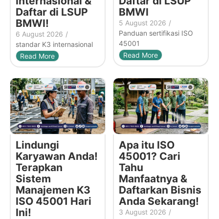
Internasional &
Daftar di LSUP
Daftar di LSUP
BMWI
BMWI!
5 August 2026
/
Panduan sertifikasi ISO
6 August 2026
/
45001
standar K3 internasional
Read More
Read More
Lindungi
Apa itu ISO
Karyawan Anda!
45001? Cari
Terapkan
Tahu
Sistem
Manfaatnya &
Manajemen K3
Daftarkan Bisnis
ISO 45001 Hari
Anda Sekarang!
Ini!
3 August 2026
/