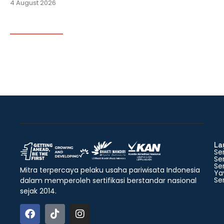
4 August 2026
La
Ser
Ser
Ser
Mitra terpercaya pelaku usaha pariwisata Indonesia
Ya
Ser
dalam memperoleh sertifikasi berstandar nasional
sejak 2014.