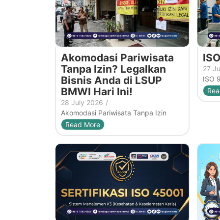
Akomodasi Pariwisata
ISO
Tanpa Izin? Legalkan
27 J
Bisnis Anda di LSUP
ISO 
BMWI Hari Ini!
Rea
28 July 2026
/
Akomodasi Pariwisata Tanpa Izin
Read More