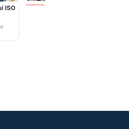
i ISO
00