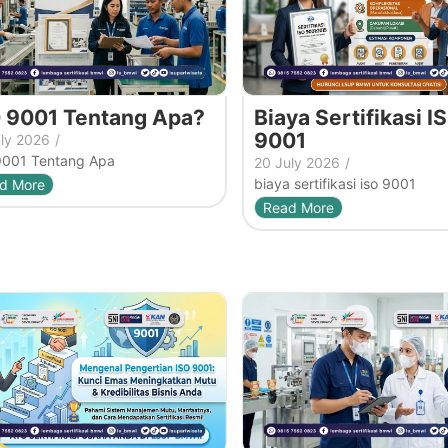
 9001 Tentang Apa?
Biaya Sertifikasi I
9001
uly 2026
/
9001 Tentang Apa
20 July 2026
/
biaya sertifikasi iso 9001
d More
Read More