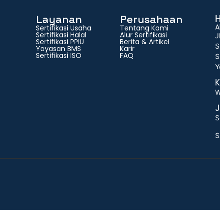
Layanan
Perusahaan
A
Sertifikasi Usaha
Tentang Kami
Sertifikasi Halal
Alur Sertifikasi
J
Sertifikasi PPIU
Berita & Artikel
S
Yayasan BMS
Karir
Sertifikasi ISO
FAQ
S
Y
K
W
J
S
S