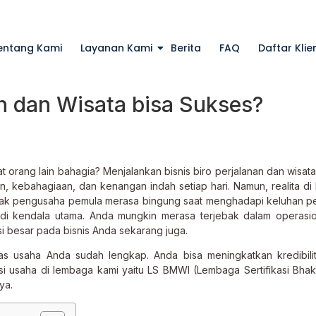
entang Kami
Layanan Kami
Berita
FAQ
Daftar Klie
n dan Wisata bisa Sukses?
t orang lain bahagia? Menjalankan bisnis biro perjalanan dan wisa
 kebahagiaan, dan kenangan indah setiap hari. Namun, realita di
yak pengusaha pemula merasa bingung saat menghadapi keluhan p
adi kendala utama. Anda mungkin merasa terjebak dalam operasi
i besar pada bisnis Anda sekarang juga.
tas usaha Anda sudah lengkap. Anda bisa meningkatkan kredibilit
ikasi usaha di lembaga kami yaitu LS BMWI (Lembaga Sertifikasi Bhak
ya.