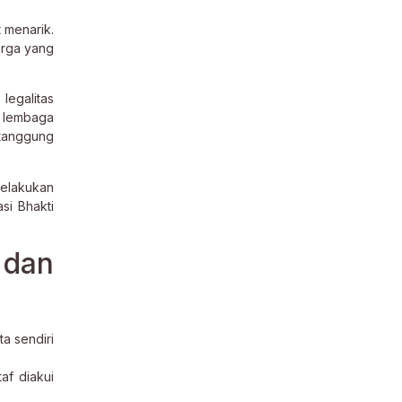
 menarik.
arga yang
legalitas
i lembaga
rtanggung
melakukan
si Bhakti
 dan
a sendiri
af diakui