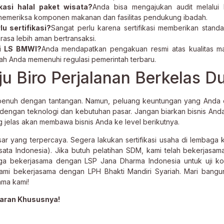
asi halal paket wisata?
Anda bisa mengajukan audit melalui
 memeriksa komponen makanan dan fasilitas pendukung ibadah.
u sertifikasi?
Sangat perlu karena sertifikasi memberikan standar
rasa lebih aman bertransaksi.
ui LS BMWI?
Anda mendapatkan pengakuan resmi atas kualitas m
dah Anda memenuhi regulasi pemerintah terbaru.
 Biro Perjalanan Berkelas D
 penuh dengan tantangan. Namun, peluang keuntungan yang Anda
 dengan teknologi dan kebutuhan pasar. Jangan biarkan bisnis Anda
g jelas akan membawa bisnis Anda ke level berikutnya.
 yang terpercaya. Segera lakukan sertifikasi usaha di lembaga k
sata Indonesia). Jika butuh pelatihan SDM, kami telah bekerjasa
uga bekerjasama dengan LSP Jana Dharma Indonesia untuk uji k
kami bekerjasama dengan LPH Bhakti Mandiri Syariah. Mari bangun
ama kami!
aran Khususnya!