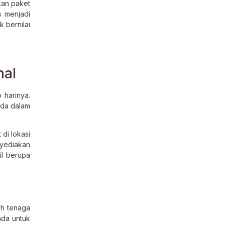
kan paket
s menjadi
 bernilai
nal
 harinya.
nda dalam
di lokasi
nyediakan
il berupa
eh tenaga
nda untuk