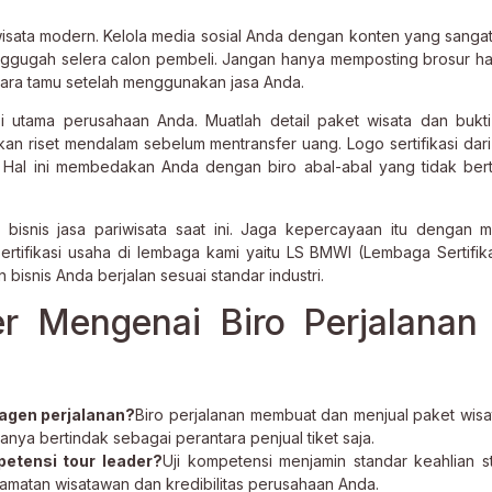
wisata modern. Kelola media sosial Anda dengan konten yang sangat
nggugah selera calon pembeli. Jangan hanya memposting brosur h
para tamu setelah menggunakan jasa Anda.
 utama perusahaan Anda. Muatlah detail paket wisata dan bukti 
an riset mendalam sebelum mentransfer uang. Logo sertifikasi dar
. Hal ini membedakan Anda dengan biro abal-abal yang tidak be
bisnis jasa pariwisata saat ini. Jaga kepercayaan itu dengan 
sertifikasi usaha di lembaga kami yaitu LS BMWI (Lembaga Sertifika
 bisnis Anda berjalan sesuai standar industri.
r Mengenai Biro Perjalanan
agen perjalanan?
Biro perjalanan membuat dan menjual paket wisat
anya bertindak sebagai perantara penjual tiket saja.
petensi tour leader?
Uji kompetensi menjamin standar keahlian st
lamatan wisatawan dan kredibilitas perusahaan Anda.