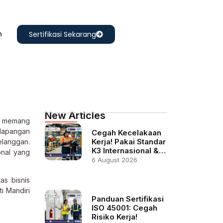
n
Sertifikasi Sekarang
New Articles
ta memang
 lapangan
Cegah Kecelakaan
Kerja! Pakai Standar
elanggan.
K3 Internasional &…
onal yang
6 August 2026
as bisnis
ti Mandiri
Panduan Sertifikasi
ISO 45001: Cegah
Risiko Kerja!