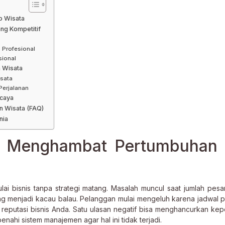
o Wisata
ng Kompetitif
 Profesional
sional
n Wisata
isata
Perjalanan
rcaya
n Wisata (FAQ)
nia
g Menghambat Pertumbuhan 
lai bisnis tanpa strategi matang. Masalah muncul saat jumlah pesa
ing menjadi kacau balau. Pelanggan mulai mengeluh karena jadwal p
i reputasi bisnis Anda. Satu ulasan negatif bisa menghancurkan ke
ahi sistem manajemen agar hal ini tidak terjadi.