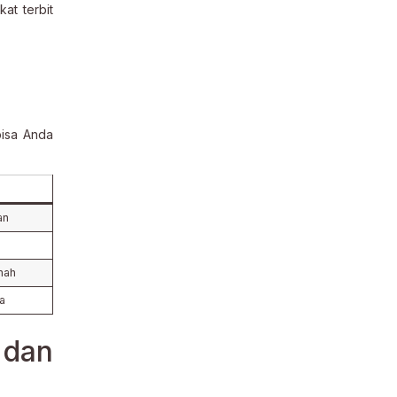
at terbit
bisa Anda
an
mah
a
dan