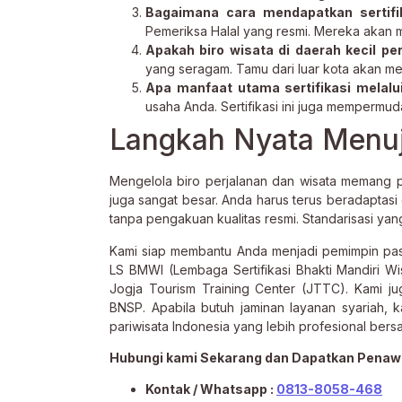
Bagaimana cara mendapatkan sertifik
Pemeriksa Halal yang resmi. Mereka akan
Apakah biro wisata di daerah kecil perl
yang seragam. Tamu dari luar kota akan me
Apa manfaat utama sertifikasi melal
usaha Anda. Sertifikasi ini juga mempermu
Langkah Nyata Menuju
Mengelola biro perjalanan dan wisata memang
juga sangat besar. Anda harus terus beradaptasi
tanpa pengakuan kualitas resmi. Standarisasi yan
Kami siap membantu Anda menjadi pemimpin pasar
LS BMWI (Lembaga Sertifikasi Bhakti Mandiri Wi
Jogja Tourism Training Center (JTTC). Kami j
BNSP. Apabila butuh jaminan layanan syariah, 
pariwisata Indonesia yang lebih profesional bers
Hubungi kami Sekarang dan Dapatkan Penaw
Kontak / Whatsapp :
0813-8058-468