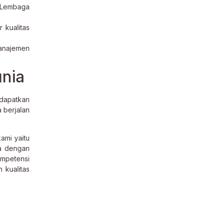
 Lembaga
 kualitas
anajemen
unia
 dapatkan
 berjalan
ami yaitu
ma dengan
ompetensi
 kualitas