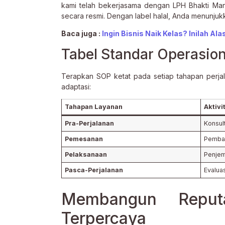
kami telah bekerjasama dengan LPH Bhakti Mandi
secara resmi. Dengan label halal, Anda menunjuk
Baca juga :
Ingin Bisnis Naik Kelas? Inilah A
Tabel Standar Operasion
Terapkan SOP ketat pada setiap tahapan perja
adaptasi:
Tahapan Layanan
Aktiv
Pra-Perjalanan
Konsul
Pemesanan
Pembay
Pelaksanaan
Penje
Pasca-Perjalanan
Evalua
Membangun Reput
Terpercaya