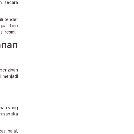
n secara
ti tender
jual biro
si resmi.
anan
perizinan
i menjadi
anan yang
rusan jika
si halal,