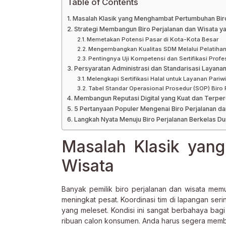
Table of Contents
Masalah Klasik yang Menghambat Pertumbuhan Bir
Strategi Membangun Biro Perjalanan dan Wisata ya
Memetakan Potensi Pasar di Kota-Kota Besar
Mengembangkan Kualitas SDM Melalui Pelatihan
Pentingnya Uji Kompetensi dan Sertifikasi Profe
Persyaratan Administrasi dan Standarisasi Layana
Melengkapi Sertifikasi Halal untuk Layanan Pariw
Tabel Standar Operasional Prosedur (SOP) Biro 
Membangun Reputasi Digital yang Kuat dan Terpe
5 Pertanyaan Populer Mengenai Biro Perjalanan da
Langkah Nyata Menuju Biro Perjalanan Berkelas Du
Masalah Klasik yan
Wisata
Banyak pemilik biro perjalanan dan wisata memu
meningkat pesat. Koordinasi tim di lapangan ser
yang meleset. Kondisi ini sangat berbahaya bag
ribuan calon konsumen. Anda harus segera memben