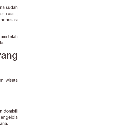
ena sudah
si resmi,
ndarisasi
Kami telah
a.
yang
n wisata
 domisili
pengelola
sana.