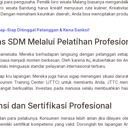
agi para pengusaha. Pemilik biro wisata Malang biasanya mengandal
ro wisata Bandung harus kreatif menyusun rute kuliner. Kreativita
. Dengan memahami keunikan daerah, Anda bisa menciptakan produk
Siap-Siap Ditinggal Pelanggan & Kena Sanksi!
 SDM Melalui Pelatihan Profesio
a pariwisata. Mereka berhadapan langsung dengan pelanggan setiap
asa menjadi momen berkesan. Oleh karena itu, ikutsertakan tim A
elalu menguasai standar pelayanan internasional terbaru.
ap kru lapangan. Mereka juga harus sigap menangani situasi darurat 
 Tourism Training Center (JTTC) untuk membantu Anda. JTTC me
gat berkualitas. Investasi pada manusia selalu membuahkan has
i dan Sertifikasi Profesional
hlian para pelakunya. Konsumen merasa lebih aman jika dilayani ol
memiliki sertifikat kompetensi yang valid. Doronglah tim lapangan A