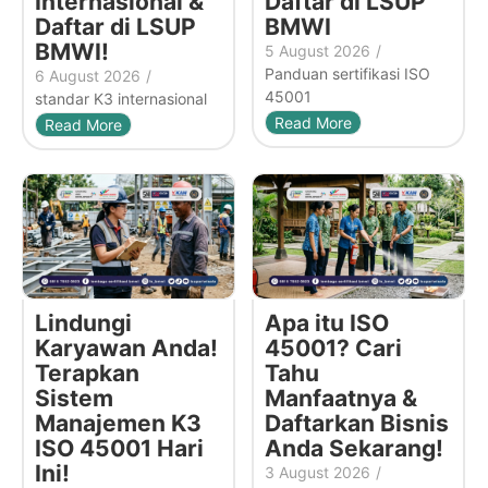
Internasional &
Daftar di LSUP
Daftar di LSUP
BMWI
BMWI!
5 August 2026
/
Panduan sertifikasi ISO
6 August 2026
/
45001
standar K3 internasional
Read More
Read More
Lindungi
Apa itu ISO
Karyawan Anda!
45001? Cari
Terapkan
Tahu
Sistem
Manfaatnya &
Manajemen K3
Daftarkan Bisnis
ISO 45001 Hari
Anda Sekarang!
Ini!
3 August 2026
/