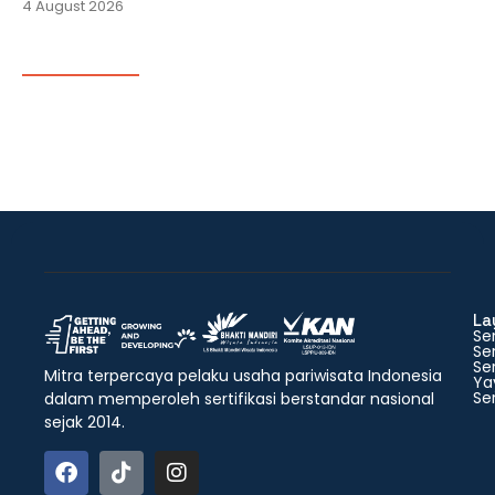
4 August 2026
La
Ser
Ser
Ser
Mitra terpercaya pelaku usaha pariwisata Indonesia
Ya
Ser
dalam memperoleh sertifikasi berstandar nasional
sejak 2014.