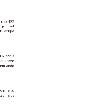
nimal 100
gga pusat
ir serupa
lik harus
mal kamar
antu Anda
ederhana,
etap harus