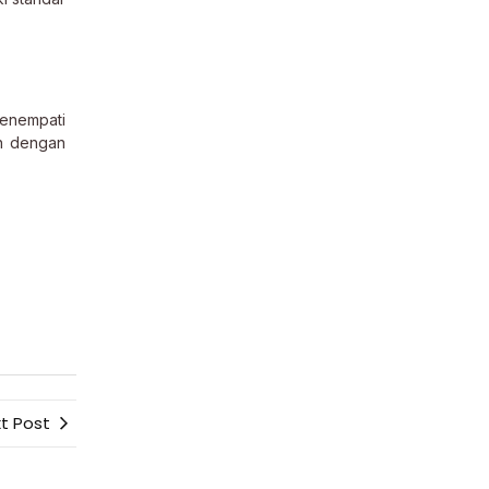
menempati
ah dengan
t Post