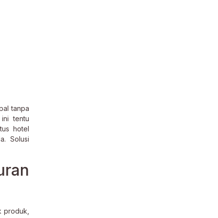
pal tanpa
ini tentu
tus hotel
. Solusi
uran
k produk,