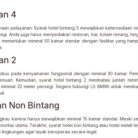
an 4
an pelayanan. Syarat hotel bintang 5 mewajibkan ketersediaan mi
egi. Anda juga harus menyediakan restoran, bar, kolam renang, hin
 4 memerlukan minimal 50 kamar standar dengan fasilitas yang hamp
a.
an 2
fokus pada kenyamanan fungsional dengan minimal 30 kamar. Pemi
temuan. Kemudian, syarat hotel bintang 2 membatasi jumlah mini
 minimal 22 meter persegi. Segera hubungi LS BMWI untuk memb
al.
dan Non Bintang
jangkau karena hanya mewajibkan minimal 15 kamar standar. Meski s
ritas utama. Terakhir, syarat hotel non bintang atau hotel melati t
lingkungan agar layak beroperasi secara legal.