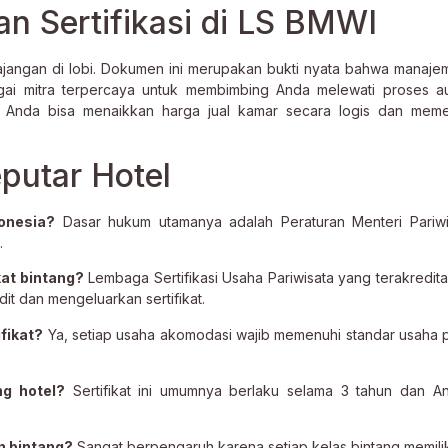
n Sertifikasi di LS BMWI
pajangan di lobi. Dokumen ini merupakan bukti nyata bahwa manaj
gai mitra terpercaya untuk membimbing Anda melewati proses a
mi, Anda bisa menaikkan harga jual kamar secara logis dan me
utar Hotel
donesia?
Dasar hukum utamanya adalah Peraturan Menteri Pariwi
.
at bintang?
Lembaga Sertifikasi Usaha Pariwisata yang terakreditas
t dan mengeluarkan sertifikat.
fikat?
Ya, setiap usaha akomodasi wajib memenuhi standar usaha p
ng hotel?
Sertifikat ini umumnya berlaku selama 3 tahun dan A
 bintang?
Sangat berpengaruh karena setiap kelas bintang memilik