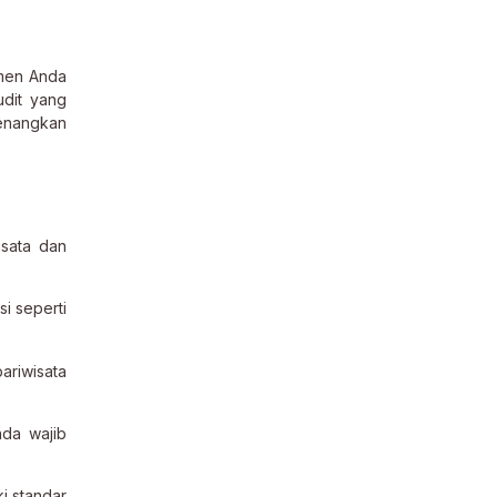
emen Anda
udit yang
menangkan
sata dan
i seperti
ariwisata
nda wajib
i standar