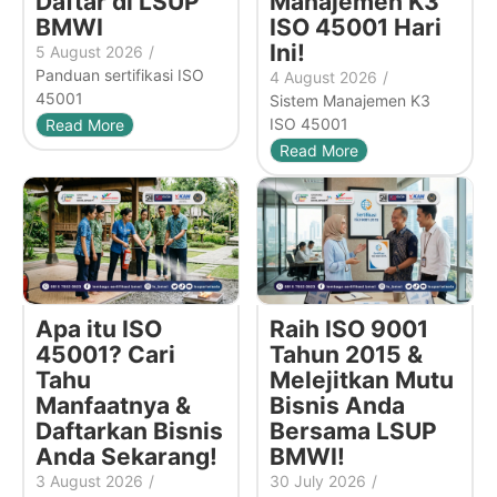
Daftar di LSUP
Manajemen K3
BMWI
ISO 45001 Hari
Ini!
5 August 2026
/
Panduan sertifikasi ISO
4 August 2026
/
45001
Sistem Manajemen K3
ISO 45001
Read More
Read More
Apa itu ISO
Raih ISO 9001
45001? Cari
Tahun 2015 &
Tahu
Melejitkan Mutu
Manfaatnya &
Bisnis Anda
Daftarkan Bisnis
Bersama LSUP
Anda Sekarang!
BMWI!
3 August 2026
/
30 July 2026
/