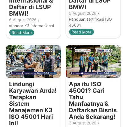
Internasional &
Daftar di LSUP
Daftar di LSUP
BMWI
BMWI!
5 August 2026
/
Panduan sertifikasi ISO
6 August 2026
/
45001
standar K3 internasional
Read More
Read More
Lindungi
Apa itu ISO
Karyawan Anda!
45001? Cari
Terapkan
Tahu
Sistem
Manfaatnya &
Manajemen K3
Daftarkan Bisnis
ISO 45001 Hari
Anda Sekarang!
Ini!
3 August 2026
/