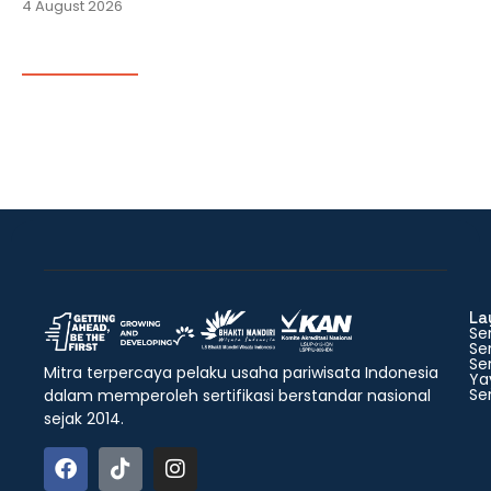
4 August 2026
La
Ser
Ser
Ser
Mitra terpercaya pelaku usaha pariwisata Indonesia
Ya
Ser
dalam memperoleh sertifikasi berstandar nasional
sejak 2014.