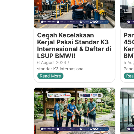
Cegah Kecelakaan
Pan
Kerja! Pakai Standar K3
450
Internasional & Daftar di
Ker
LSUP BMWI!
BM
6 August 2026
/
5 Au
standar K3 internasional
Pandu
Read More
Rea