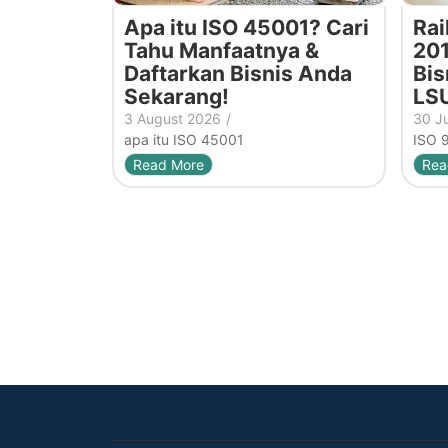
Apa itu ISO 45001? Cari
Rai
Tahu Manfaatnya &
201
Daftarkan Bisnis Anda
Bis
Sekarang!
LS
3 August 2026
/
30 J
apa itu ISO 45001
ISO 
Read More
Rea