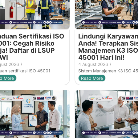
duan Sertifikasi ISO
Lindungi Karyawa
01: Cegah Risiko
Anda! Terapkan Si
ja! Daftar di LSUP
Manajemen K3 ISO
WI
45001 Hari Ini!
gust 2026
/
4 August 2026
/
an sertifikasi ISO 45001
Sistem Manajemen K3 ISO 4
d More
Read More