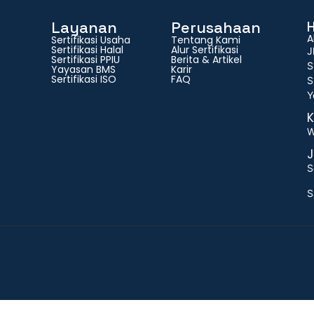
Layanan
Perusahaan
A
Sertifikasi Usaha
Tentang Kami
Sertifikasi Halal
Alur Sertifikasi
J
Sertifikasi PPIU
Berita & Artikel
S
Yayasan BMS
Karir
Sertifikasi ISO
FAQ
S
Y
K
W
J
S
S