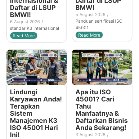
Internasional &
Daftar di LSUP
Daftar di LSUP
BMWI
BMWI!
5 August 2026
/
Panduan sertifikasi ISO
6 August 2026
/
45001
standar K3 internasional
Read More
Read More
Lindungi
Apa itu ISO
Karyawan Anda!
45001? Cari
Terapkan
Tahu
Sistem
Manfaatnya &
Manajemen K3
Daftarkan Bisnis
ISO 45001 Hari
Anda Sekarang!
Ini!
3 August 2026
/