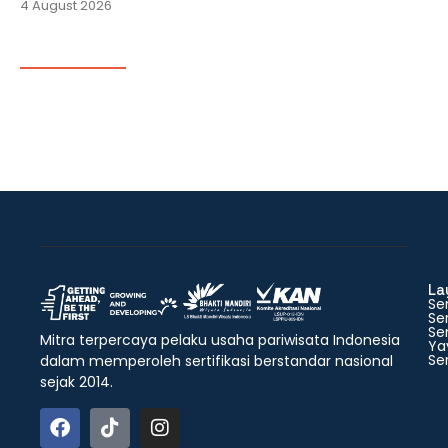
4 August 2026
La
Ser
Ser
Ser
Mitra terpercaya pelaku usaha pariwisata Indonesia
Ya
Ser
dalam memperoleh sertifikasi berstandar nasional
sejak 2014.