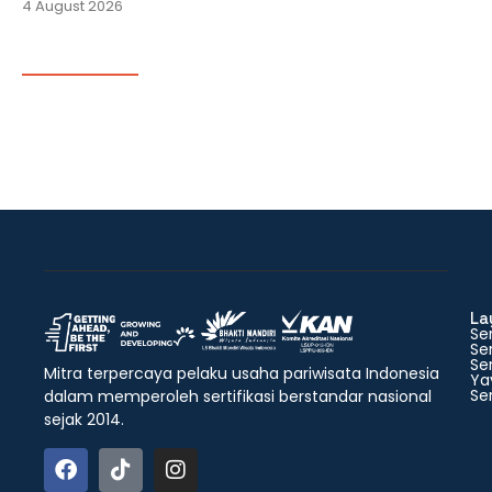
4 August 2026
La
Ser
Ser
Ser
Mitra terpercaya pelaku usaha pariwisata Indonesia
Ya
Ser
dalam memperoleh sertifikasi berstandar nasional
sejak 2014.