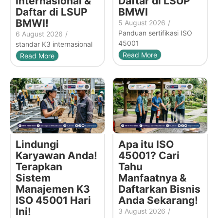
Internasional &
Daftar di LSUP
Daftar di LSUP
BMWI
BMWI!
5 August 2026
/
Panduan sertifikasi ISO
6 August 2026
/
45001
standar K3 internasional
Read More
Read More
Lindungi
Apa itu ISO
Karyawan Anda!
45001? Cari
Terapkan
Tahu
Sistem
Manfaatnya &
Manajemen K3
Daftarkan Bisnis
ISO 45001 Hari
Anda Sekarang!
Ini!
3 August 2026
/