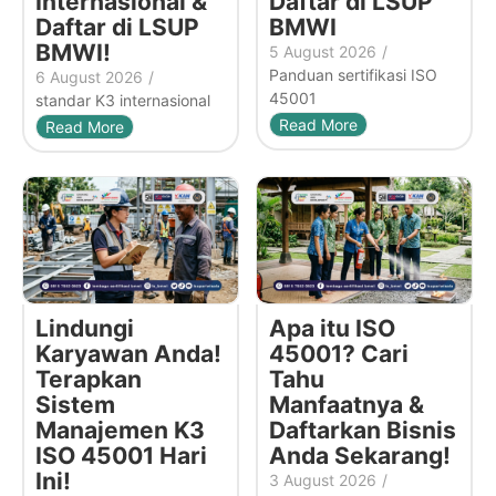
Internasional &
Daftar di LSUP
Daftar di LSUP
BMWI
BMWI!
5 August 2026
/
Panduan sertifikasi ISO
6 August 2026
/
45001
standar K3 internasional
Read More
Read More
Lindungi
Apa itu ISO
Karyawan Anda!
45001? Cari
Terapkan
Tahu
Sistem
Manfaatnya &
Manajemen K3
Daftarkan Bisnis
ISO 45001 Hari
Anda Sekarang!
Ini!
3 August 2026
/