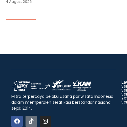
4 August 2026
La
Ser
Ser
Ser
Mitra terpercaya pelaku usaha pariwisata Indonesia
Ya
Ser
dalam memperoleh sertifikasi berstandar nasional
sejak 2014.