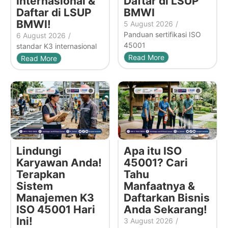
Internasional &
Daftar di LSUP
Daftar di LSUP
BMWI
BMWI!
5 August 2026
/
Panduan sertifikasi ISO
6 August 2026
/
45001
standar K3 internasional
Read More
Read More
Lindungi
Apa itu ISO
Karyawan Anda!
45001? Cari
Terapkan
Tahu
Sistem
Manfaatnya &
Manajemen K3
Daftarkan Bisnis
ISO 45001 Hari
Anda Sekarang!
Ini!
3 August 2026
/