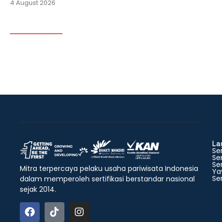
4 August 2026
La
Ser
Ser
Ser
Mitra terpercaya pelaku usaha pariwisata Indonesia
Ya
Ser
dalam memperoleh sertifikasi berstandar nasional
sejak 2014.