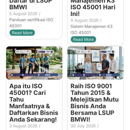
Daftar di LSUP
Manajemen K3
BMWI
ISO 45001 Hari
Ini!
5 August 2026
/
Panduan sertifikasi ISO
4 August 2026
/
45001
Sistem Manajemen K3
ISO 45001
Read More
Read More
Apa itu ISO
Raih ISO 9001
45001? Cari
Tahun 2015 &
Tahu
Melejitkan Mutu
Manfaatnya &
Bisnis Anda
Daftarkan Bisnis
Bersama LSUP
Anda Sekarang!
BMWI!
3 August 2026
/
30 July 2026
/