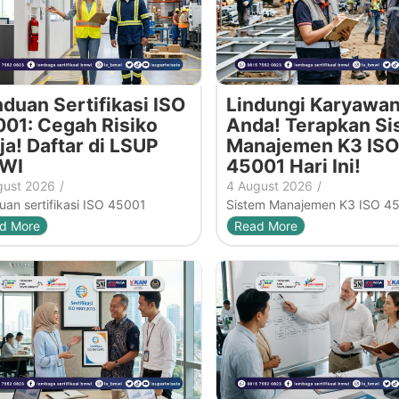
duan Sertifikasi ISO
Lindungi Karyawa
01: Cegah Risiko
Anda! Terapkan Si
ja! Daftar di LSUP
Manajemen K3 ISO
WI
45001 Hari Ini!
gust 2026
/
4 August 2026
/
an sertifikasi ISO 45001
Sistem Manajemen K3 ISO 4
d More
Read More