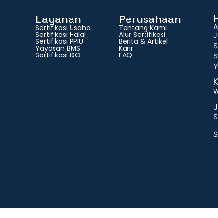
Layanan
Perusahaan
A
Sertifikasi Usaha
Tentang Kami
Sertifikasi Halal
Alur Sertifikasi
J
Sertifikasi PPIU
Berita & Artikel
S
Yayasan BMS
Karir
Sertifikasi ISO
FAQ
S
Y
K
W
J
S
S