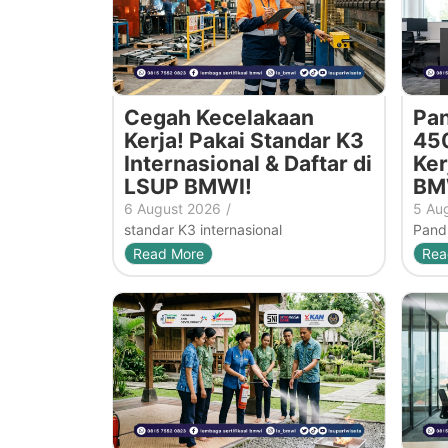
Cegah Kecelakaan
Pan
Kerja! Pakai Standar K3
450
Internasional & Daftar di
Ker
LSUP BMWI!
BM
6 August 2026
/
5 Au
standar K3 internasional
Pandu
Read More
Rea