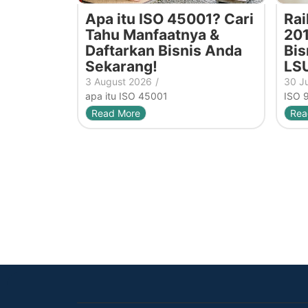
Apa itu ISO 45001? Cari
Rai
Tahu Manfaatnya &
201
Daftarkan Bisnis Anda
Bis
Sekarang!
LS
3 August 2026
/
30 J
apa itu ISO 45001
ISO 
Read More
Rea