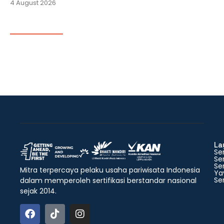
4 August 2026
La
Ser
Ser
Ser
Mitra terpercaya pelaku usaha pariwisata Indonesia
Ya
Ser
dalam memperoleh sertifikasi berstandar nasional
sejak 2014.