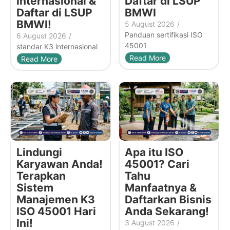
Internasional &
Daftar di LSUP
Daftar di LSUP
BMWI
BMWI!
5 August 2026
/
Panduan sertifikasi ISO
6 August 2026
/
45001
standar K3 internasional
Read More
Read More
Lindungi
Apa itu ISO
Karyawan Anda!
45001? Cari
Terapkan
Tahu
Sistem
Manfaatnya &
Manajemen K3
Daftarkan Bisnis
ISO 45001 Hari
Anda Sekarang!
Ini!
3 August 2026
/