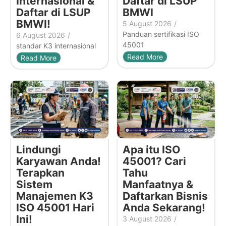
Internasional &
Daftar di LSUP
Daftar di LSUP
BMWI
BMWI!
5 August 2026
/
Panduan sertifikasi ISO
6 August 2026
/
45001
standar K3 internasional
Read More
Read More
Lindungi
Apa itu ISO
Karyawan Anda!
45001? Cari
Terapkan
Tahu
Sistem
Manfaatnya &
Manajemen K3
Daftarkan Bisnis
ISO 45001 Hari
Anda Sekarang!
Ini!
3 August 2026
/