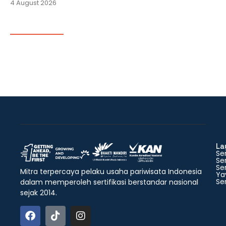
4 August 2026
La
Ser
Ser
Ser
Mitra terpercaya pelaku usaha pariwisata Indonesia
Ya
Ser
dalam memperoleh sertifikasi berstandar nasional
sejak 2014.