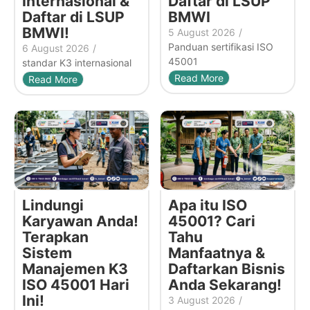
Internasional &
Daftar di LSUP
Daftar di LSUP
BMWI
BMWI!
5 August 2026
/
Panduan sertifikasi ISO
6 August 2026
/
45001
standar K3 internasional
Read More
Read More
Lindungi
Apa itu ISO
Karyawan Anda!
45001? Cari
Terapkan
Tahu
Sistem
Manfaatnya &
Manajemen K3
Daftarkan Bisnis
ISO 45001 Hari
Anda Sekarang!
Ini!
3 August 2026
/