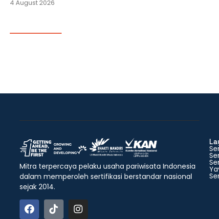
4 August 2026
La
Ser
Ser
Ser
Mitra terpercaya pelaku usaha pariwisata Indonesia
Ya
Ser
dalam memperoleh sertifikasi berstandar nasional
sejak 2014.