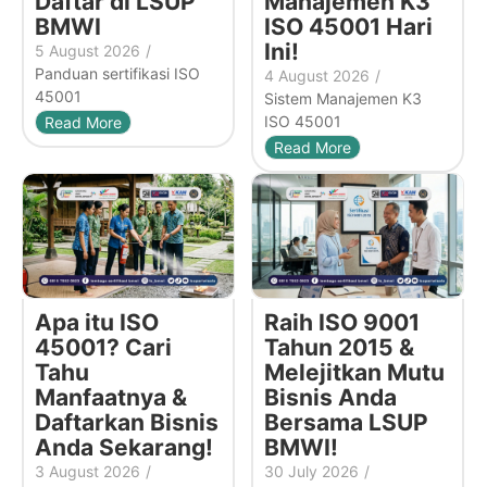
Daftar di LSUP
Manajemen K3
BMWI
ISO 45001 Hari
Ini!
5 August 2026
/
Panduan sertifikasi ISO
4 August 2026
/
45001
Sistem Manajemen K3
ISO 45001
Read More
Read More
Apa itu ISO
Raih ISO 9001
45001? Cari
Tahun 2015 &
Tahu
Melejitkan Mutu
Manfaatnya &
Bisnis Anda
Daftarkan Bisnis
Bersama LSUP
Anda Sekarang!
BMWI!
3 August 2026
/
30 July 2026
/