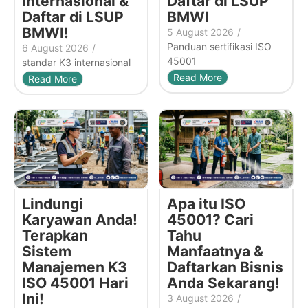
Internasional &
Daftar di LSUP
Daftar di LSUP
BMWI
BMWI!
5 August 2026
/
Panduan sertifikasi ISO
6 August 2026
/
45001
standar K3 internasional
Read More
Read More
Lindungi
Apa itu ISO
Karyawan Anda!
45001? Cari
Terapkan
Tahu
Sistem
Manfaatnya &
Manajemen K3
Daftarkan Bisnis
ISO 45001 Hari
Anda Sekarang!
Ini!
3 August 2026
/