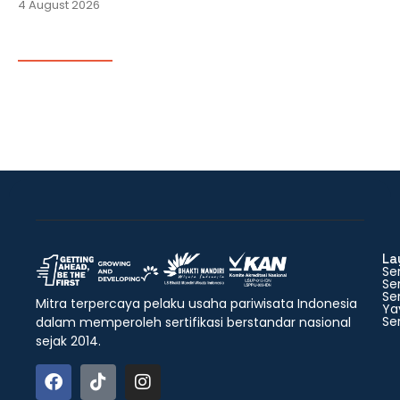
4 August 2026
La
Ser
Ser
Ser
Mitra terpercaya pelaku usaha pariwisata Indonesia
Ya
Ser
dalam memperoleh sertifikasi berstandar nasional
sejak 2014.