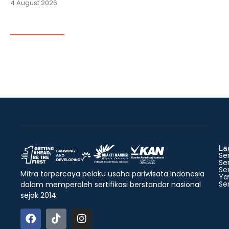
4 August 2026
La
Ser
Ser
Ser
Mitra terpercaya pelaku usaha pariwisata Indonesia
Ya
Ser
dalam memperoleh sertifikasi berstandar nasional
sejak 2014.