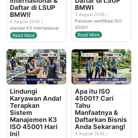
Internasional &
Daftar di LSUP
Daftar di LSUP
BMWI
BMWI!
5 August 2026
/
Panduan sertifikasi ISO
6 August 2026
/
45001
standar K3 internasional
Read More
Read More
Lindungi
Apa itu ISO
Karyawan Anda!
45001? Cari
Terapkan
Tahu
Sistem
Manfaatnya &
Manajemen K3
Daftarkan Bisnis
ISO 45001 Hari
Anda Sekarang!
Ini!
3 August 2026
/