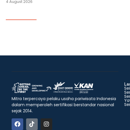
4 August 2026
La
Ser
Ser
Ser
Mitra terpercaya pelaku usaha pariwisata Indonesia
Ya
Ser
dalam memperoleh sertifikasi berstandar nasional
sejak 2014.