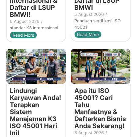
Internasional &
Daftar di LSUP
Daftar di LSUP
BMWI
BMWI!
5 August 2026
/
Panduan sertifikasi ISO
6 August 2026
/
45001
standar K3 internasional
Read More
Read More
Lindungi
Apa itu ISO
Karyawan Anda!
45001? Cari
Terapkan
Tahu
Sistem
Manfaatnya &
Manajemen K3
Daftarkan Bisnis
ISO 45001 Hari
Anda Sekarang!
Ini!
3 August 2026
/