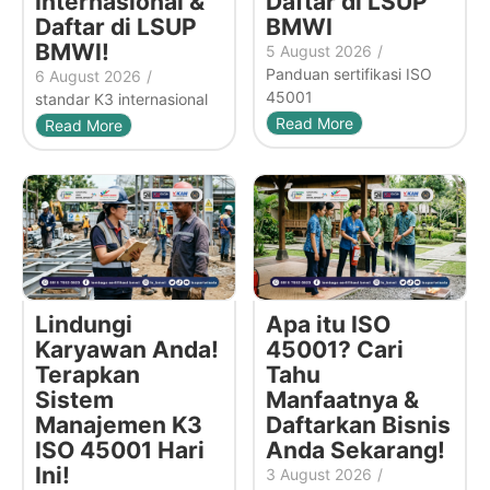
Internasional &
Daftar di LSUP
Daftar di LSUP
BMWI
BMWI!
5 August 2026
/
Panduan sertifikasi ISO
6 August 2026
/
45001
standar K3 internasional
Read More
Read More
Lindungi
Apa itu ISO
Karyawan Anda!
45001? Cari
Terapkan
Tahu
Sistem
Manfaatnya &
Manajemen K3
Daftarkan Bisnis
ISO 45001 Hari
Anda Sekarang!
Ini!
3 August 2026
/