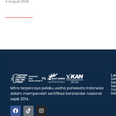
4 August 2026
La
Ser
Ser
Ser
Mitra terpercaya pelaku usaha pariwisata Indonesia
Ya
Ser
dalam memperoleh sertifikasi berstandar nasional
sejak 2014.