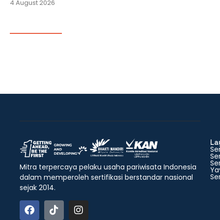
4 August 2026
La
Ser
Ser
Ser
Mitra terpercaya pelaku usaha pariwisata Indonesia
Ya
Ser
dalam memperoleh sertifikasi berstandar nasional
sejak 2014.