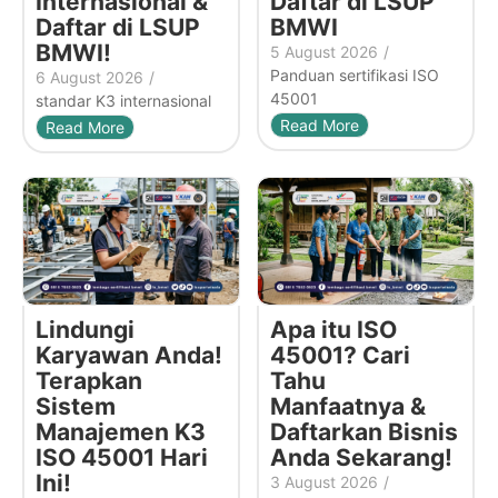
Internasional &
Daftar di LSUP
Daftar di LSUP
BMWI
BMWI!
5 August 2026
/
Panduan sertifikasi ISO
6 August 2026
/
45001
standar K3 internasional
Read More
Read More
Lindungi
Apa itu ISO
Karyawan Anda!
45001? Cari
Terapkan
Tahu
Sistem
Manfaatnya &
Manajemen K3
Daftarkan Bisnis
ISO 45001 Hari
Anda Sekarang!
Ini!
3 August 2026
/