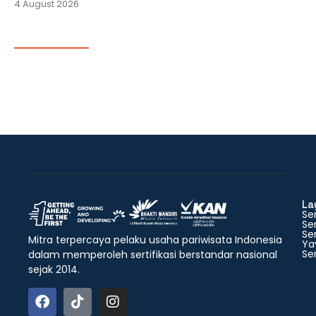
4 August 2026
La
Ser
Ser
Ser
Mitra terpercaya pelaku usaha pariwisata Indonesia
Ya
Ser
dalam memperoleh sertifikasi berstandar nasional
sejak 2014.