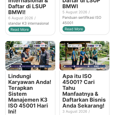
Internasional &
Daftar di LSUP
Daftar di LSUP
BMWI
BMWI!
5 August 2026
/
Panduan sertifikasi ISO
6 August 2026
/
45001
standar K3 internasional
Read More
Read More
Lindungi
Apa itu ISO
Karyawan Anda!
45001? Cari
Terapkan
Tahu
Sistem
Manfaatnya &
Manajemen K3
Daftarkan Bisnis
ISO 45001 Hari
Anda Sekarang!
Ini!
3 August 2026
/