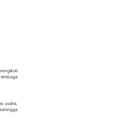
mengikuti
n lembaga
as usaha,
 sehingga