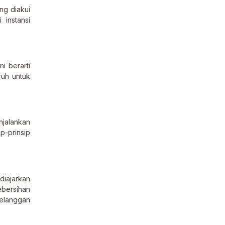
ng diakui
instansi
i berarti
ruh untuk
jalankan
p-prinsip
diajarkan
ebersihan
pelanggan