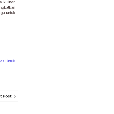
 kuliner.
ingkatkan
agu untuk
ses Untuk
t Post