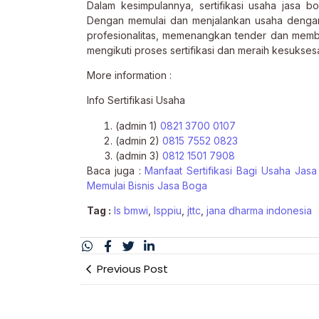
Dalam kesimpulannya, sertifikasi usaha jasa 
Dengan memulai dan menjalankan usaha dengan 
profesionalitas, memenangkan tender dan membe
mengikuti proses sertifikasi dan meraih kesukses
More information :
Info Sertifikasi Usaha
(admin 1)
0821 3700 0107
(admin 2)
0815 7552 0823
(admin 3)
0812 1501 7908
Baca juga :
Manfaat Sertifikasi Bagi Usaha Jas
Memulai Bisnis Jasa Boga
Tag :
ls bmwi
,
lsppiu
,
jttc
,
jana dharma indonesia
Previous Post