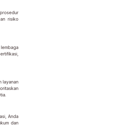
 prosedur
an risiko
, lembaga
tifikasi,
n layanan
ritaskan
ia.
asi, Anda
hukum dan