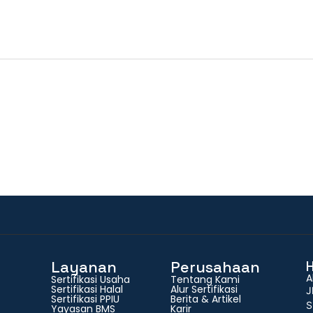
Layanan
Perusahaan
A
Sertifikasi Usaha
Tentang Kami
Sertifikasi Halal
Alur Sertifikasi
J
Sertifikasi PPIU
Berita & Artikel
S
Yayasan BMS
Karir