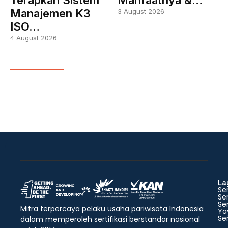
Terapkan Sistem
Manfaatnya &…
Manajemen K3
3 August 2026
ISO…
4 August 2026
La
Ser
Ser
Ser
Mitra terpercaya pelaku usaha pariwisata Indonesia
Ya
Ser
dalam memperoleh sertifikasi berstandar nasional