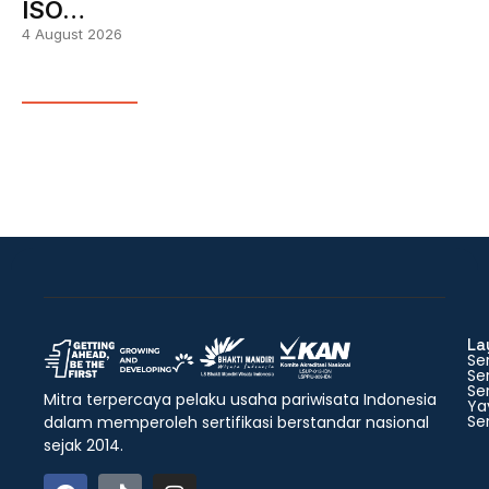
ISO…
4 August 2026
La
Ser
Ser
Ser
Mitra terpercaya pelaku usaha pariwisata Indonesia
Ya
Ser
dalam memperoleh sertifikasi berstandar nasional
sejak 2014.