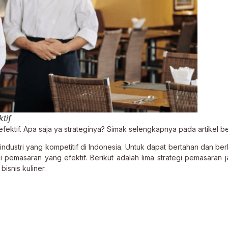
tif
ektif. Apa saja ya strateginya? Simak selengkapnya pada artikel be
 industri yang kompetitif di Indonesia. Untuk dapat bertahan dan b
i pemasaran yang efektif. Berikut adalah lima strategi pemasaran 
isnis kuliner.