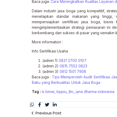
Baca juga:
Cara Meningkatkan Kualitas Layanan d
Dalam industri jasa boga yang kompetitif, stra
menetapkan standar makanan yang tinggi, m
mempersiapkan sertifikasi jasa boga, bisni
mengimplementasikan strategi pemasaran ini de
berkembang dan sukses di pasar yang semakin k
More information :
Info Sertifikasi Usaha
(admin 1)
0821 3700 0107
(admin 2)
0815 7552 0823
(admin 3)
0812 1501 7908
Baca juga :
Tips Memperoleh Audit Sertifikasi Ja
Baku yang Berkualitas Untuk Jasa Bo
ga
Tag :
ls bmwi
,
lsppiu
,
jttc
,
jana dharma indonesia
Previous Post