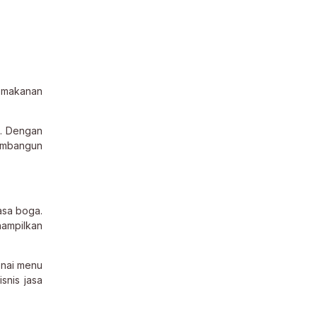
r makanan
t. Dengan
membangun
jasa boga.
nampilkan
enai menu
snis jasa