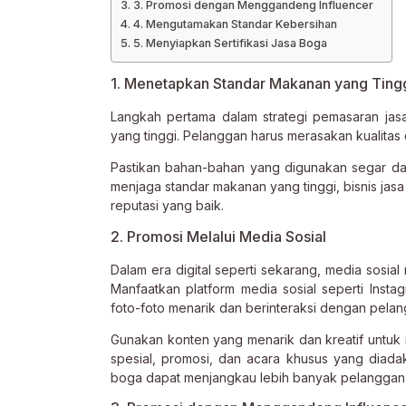
3. Promosi dengan Menggandeng Influencer
4. Mengutamakan Standar Kebersihan
5. Menyiapkan Sertifikasi Jasa Boga
1. Menetapkan Standar Makanan yang Ting
Langkah pertama dalam strategi pemasaran ja
yang tinggi. Pelanggan harus merasakan kualitas
Pastikan bahan-bahan yang digunakan segar dan
menjaga standar makanan yang tinggi, bisnis j
reputasi yang baik.
2. Promosi Melalui Media Sosial
Dalam era digital seperti sekarang, media sosial
Manfaatkan platform media sosial seperti Ins
foto-foto menarik dan berinteraksi dengan pelan
Gunakan konten yang menarik dan kreatif untuk 
spesial, promosi, dan acara khusus yang diadak
boga dapat menjangkau lebih banyak pelanggan 