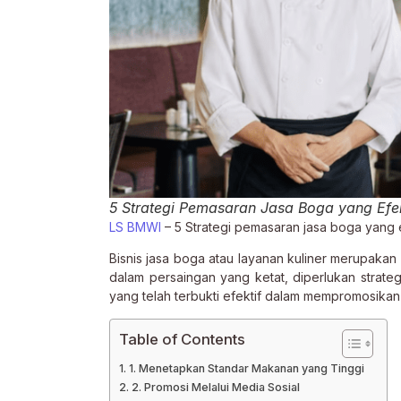
5 Strategi Pemasaran Jasa Boga yang Efek
LS BMWI
– 5 Strategi pemasaran jasa boga yang ef
Bisnis jasa boga atau layanan kuliner merupakan
dalam persaingan yang ketat, diperlukan strateg
yang telah terbukti efektif dalam mempromosikan b
Table of Contents
1. Menetapkan Standar Makanan yang Tinggi
2. Promosi Melalui Media Sosial