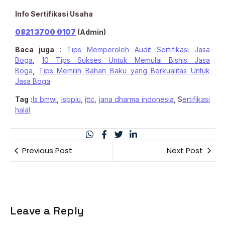
Info Sertifikasi Usaha
0821 3700 0107
(Admin)
Baca juga
:
Tips Memperoleh Audit Sertifikasi Jasa
Boga
,
10 Tips Sukses Untuk Memulai Bisnis Jasa
Boga
,
Tips Memilih Bahan Baku yang Berkualitas Untuk
Jasa Bo
ga
Tag :
ls bmwi
,
lsppiu
,
jttc
,
jana dharma indonesia
, S
ertifikasi
halal
Previous Post
Next Post
Leave a Reply