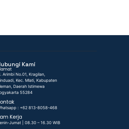
Hubungi Kami
lamat
l. Arimbi No.01, Kragilan,
induadi, Kec. Mlati, Kabupaten
leman, Daerah Istimewa
ogyakarta 55284
ontak
hatsapp : +62 813-8058-468
am Kerja
enin-Jumat | 08.30 – 16.30 WIB