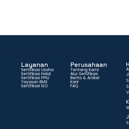
Layanan
Perusahaan
A
Sertifikasi Usaha
Tentang Kami
Sertifikasi Halal
Alur Sertifikasi
J
Sertifikasi PPIU
Berita & Artikel
S
Yayasan BMS
Karir
Sertifikasi ISO
FAQ
S
Y
K
W
J
S