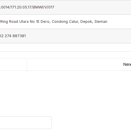
.0014/171.20.05.17/BMWI/V/017
 Ring Road Utara No 1E Dero, Condong Catur, Depok, Sleman
62 274 887381
Nex