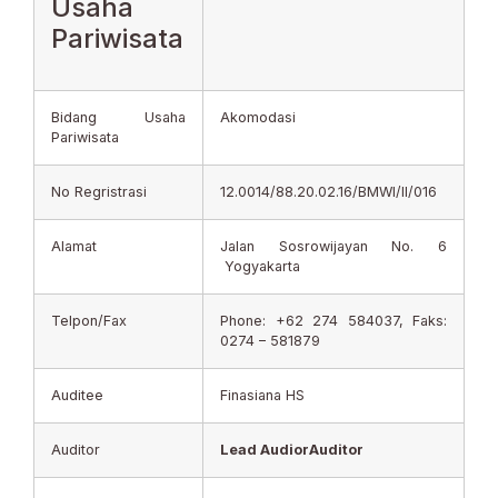
Usaha
Pariwisata
Bidang Usaha
Akomodasi
Pariwisata
No Regristrasi
12.0014/88.20.02.16/BMWI/II/016
Alamat
Jalan Sosrowijayan No. 6
Yogyakarta
Telpon/Fax
Phone: +62 274 584037, Faks:
0274 – 581879
Auditee
Finasiana HS
Auditor
Lead Audior
Auditor