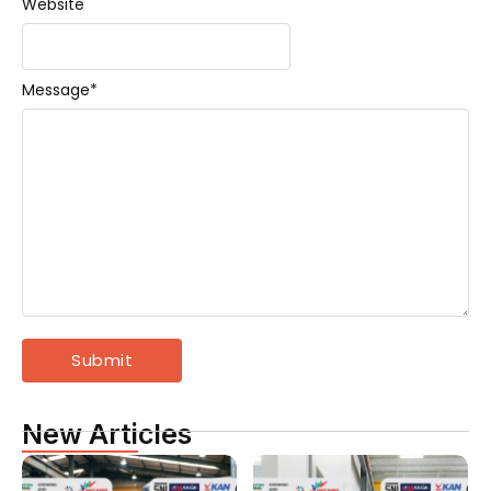
Website
Message
*
New Articles