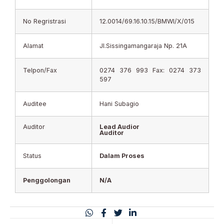
No Regristrasi
12.0014/69.16.10.15/BMWI/X/015
Alamat
Jl.Sissingamangaraja Np. 21A
Telpon/Fax
0274 376 993 Fax: 0274 373
597
Auditee
Hani Subagio
Auditor
Lead Audior
Auditor
Status
Dalam Proses
Penggolongan
N/A