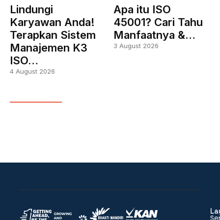
Lindungi
Apa itu ISO
Karyawan Anda!
45001? Cari Tahu
Terapkan Sistem
Manfaatnya &…
Manajemen K3
3 August 2026
ISO…
4 August 2026
La
Ser