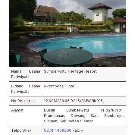
Nama Usaha
Sumberwatu Heritage Resort
Pariwisata
Bidang Usaha
Akomodasi Hotel
Pariwisata
No Registrasi
12.0014/28.05.02.15/BMWI/II/015
Alamat
Dusun Sumberwatu RT.02/RW.01,
Prambanan, Dowang Sari, Sambirejo,
Sleman, Kabupaten Sleman
Telpon/Fax
0274 4469266
Fax: –