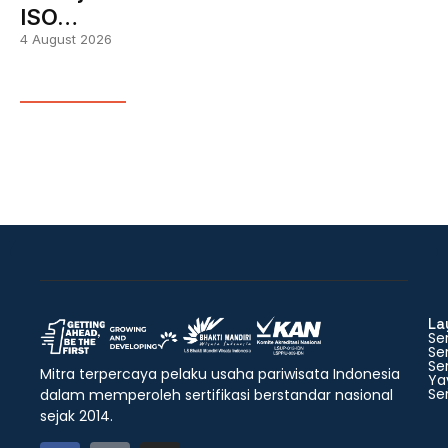
ISO…
4 August 2026
La
Ser
Ser
Ser
Mitra terpercaya pelaku usaha pariwisata Indonesia
Ya
Ser
dalam memperoleh sertifikasi berstandar nasional
sejak 2014.