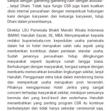
sampai dengan gathering-gathering rutin dengan asosiasi”
, lanjut Dhani. Tidak lupa fungsi CSR juga kami kuatkan
disisi internal perusahaan dengan memperkuat hubungan
kami dengan karyawan dan keluarga karyawan, tutup
Dhani dalam presentasinya.
Direktur LSU Pariwisata Bhakti Mandiri Wisata Indonesia
(BMWI) Hairullah Gazali, SE, MBA. Menyampaikan kepada
redaksi lsupariwisata.com kepedulian usaha pariwisata
dalam hal ini hotel merupakan salah satu aspek yang
memberikan kontribusi dalam penilaian standar usaha.
Sudah jamannya perusahaan hidup dilingkungan
masyarakat seperti layaknya rumah tangga biasa.
Berhubungan dengan masyarakat, bergaul sampai dengan
membantu memecahkan kesulitan lingkungan sekitar, lanjut
Hairullah. Penggunaan mitra lokal dalam mendorong bisnis
dan memperkuat usaha merupakan poin tersendiri.
Pihaknya mengapresiasi Hotel Jentra yang sangat
concern terhadap masyarakat sekitar, meskipun semuanya
bermula dari yang kecil-kecil dan sederhana. Hairullah
menambahkan yang penting program CSR itu kontinue
berkelanjutan dan tidak hanya sekedar ceremonial saja.