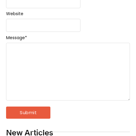
Website
Message
*
New Articles