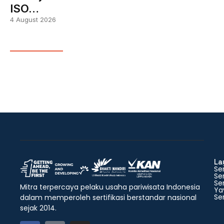
ISO…
4 August 2026
La
Ser
Ser
Ser
Mitra terpercaya pelaku usaha pariwisata Indonesia
Ya
Ser
dalam memperoleh sertifikasi berstandar nasional
sejak 2014.