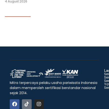
4 August 2026
La
Ser
Ser
Ser
Mitra terpercaya pelaku usaha pariwisata Indonesia
Ya
Ser
dalam memperoleh sertifikasi berstandar nasional
sejak 2014.