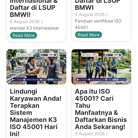
Internasional &
Daftar di LSUP
Daftar di LSUP
BMWI
BMWI!
5 August 2026
/
Panduan sertifikasi ISO
6 August 2026
/
45001
standar K3 internasional
Read More
Read More
Lindungi
Apa itu ISO
Karyawan Anda!
45001? Cari
Terapkan
Tahu
Sistem
Manfaatnya &
Manajemen K3
Daftarkan Bisnis
ISO 45001 Hari
Anda Sekarang!
Ini!
3 August 2026
/