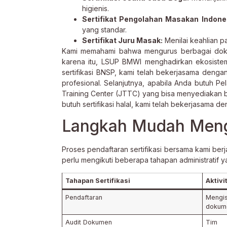
higienis.
Sertifikat Pengolahan Masakan Indone
yang standar.
Sertifikat Juru Masak:
Menilai keahlian p
Kami memahami bahwa mengurus berbagai doku
karena itu, LSUP BMWI menghadirkan ekosist
sertifikasi BNSP, kami telah bekerjasama deng
profesional. Selanjutnya, apabila Anda butuh 
Training Center (JTTC) yang bisa menyediakan b
butuh sertifikasi halal, kami telah bekerjasama de
Langkah Mudah Mengu
Proses pendaftaran sertifikasi bersama kami ber
perlu mengikuti beberapa tahapan administratif ya
Tahapan Sertifikasi
Aktiv
Pendaftaran
Meng
dokume
Audit Dokumen
Tim a