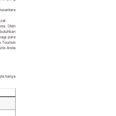
nusantara
zat.
ma. Oleh
butuhkan
bagi para
a Tourism
snis Anda
nda hanya