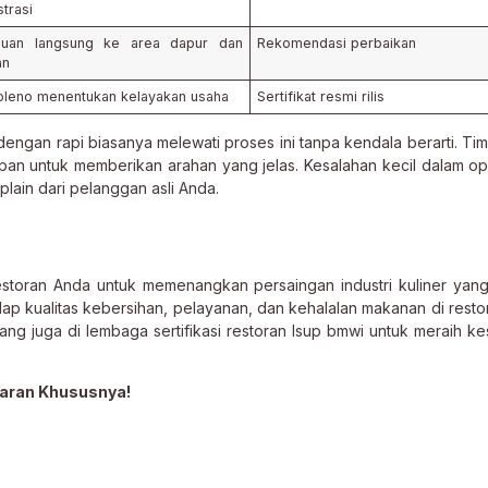
strasi
jauan langsung ke area dapur dan
Rekomendasi perbaikan
an
pleno menentukan kelayakan usaha
Sertifikat resmi rilis
gan rapi biasanya melewati proses ini tanpa kendala berarti. Tim 
pan untuk memberikan arahan yang jelas. Kesalahan kecil dalam op
lain dari pelanggan asli Anda.
restoran Anda untuk memenangkan persaingan industri kuliner yan
ap kualitas kebersihan, pelayanan, dan kehalalan makanan di resto
rang juga di lembaga sertifikasi restoran lsup bmwi untuk meraih k
aran Khususnya!