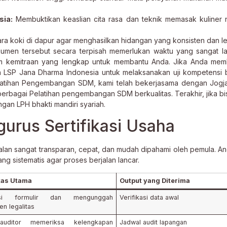
sia:
Membuktikan keaslian cita rasa dan teknik memasak kuliner 
ara koki di dapur agar menghasilkan hidangan yang konsisten dan le
men tersebut secara terpisah memerlukan waktu yang sangat la
em kemitraan yang lengkap untuk membantu Anda. Jika Anda mem
an LSP Jana Dharma Indonesia untuk melaksanakan uji kompetensi 
Pelatihan Pengembangan SDM, kami telah bekerjasama dengan Jogj
erbagai Pelatihan pengembangan SDM berkualitas. Terakhir, jika bi
ngan LPH bhakti mandiri syariah.
rus Sertifikasi Usaha
jalan sangat transparan, cepat, dan mudah dipahami oleh pemula. A
ng sistematis agar proses berjalan lancar.
itas Utama
Output yang Diterima
isi formulir dan mengunggah
Verifikasi data awal
n legalitas
uditor memeriksa kelengkapan
Jadwal audit lapangan