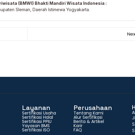
iwisata (BMWI) Bhakti Mandiri Wisata Indonesia :
 Kabupaten Sleman, Daerah Istimewa Yogyakarta.
Nex
Layanan
Perusahaan
A
Sertifikasi Usaha
Tentang Kami
Sertifikasi Halal
Alur Sertifikasi
J
Sertifikasi PPIU
Berita & Artikel
S
Yayasan BMS
Karir
Sertifikasi ISO
FAQ
S