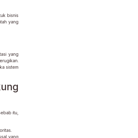
uk bisnis
ntah yang
tasi yang
erugikan.
ka sistem
kung
ebab itu,
ritas.
ssal yang