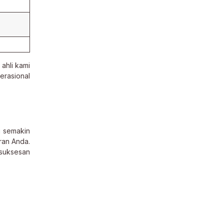
ahli kami
erasional
g semakin
ran Anda.
esuksesan