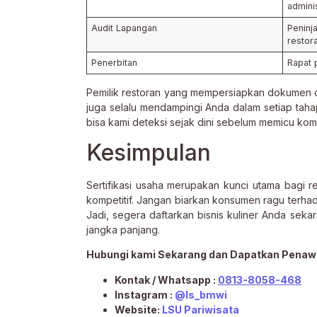
admini
Audit Lapangan
Penin
restor
Penerbitan
Rapat 
Pemilik restoran yang mempersiapkan dokumen den
juga selalu mendampingi Anda dalam setiap taha
bisa kami deteksi sejak dini sebelum memicu komp
Kesimpulan
Sertifikasi usaha merupakan kunci utama bagi 
kompetitif. Jangan biarkan konsumen ragu terhad
Jadi, segera daftarkan bisnis kuliner Anda seka
jangka panjang.
Hubungi kami Sekarang dan Dapatkan Penaw
Kontak / Whatsapp :
0813-8058-468
Instagram :
@ls_bmwi
Website:
LSU Pariwisata