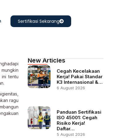
n
Sertifikasi Sekarang
New Articles
enghadapi
a mungkin
Cegah Kecelakaan
Kerja! Pakai Standar
ini tentu
K3 Internasional &…
an.
6 August 2026
gienitas,
akan ragu
membangun
Panduan Sertifikasi
pengakuan
ISO 45001: Cegah
Risiko Kerja!
Daftar…
5 August 2026