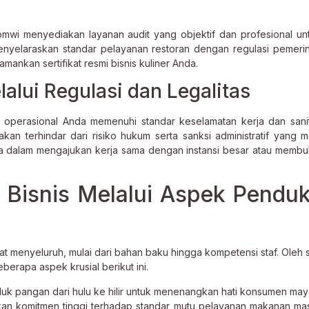
 bmwi menyediakan layanan audit yang objektif dan profesional unt
enyelaraskan standar pelayanan restoran dengan regulasi pemeri
nkan sertifikat resmi bisnis kuliner Anda.
lui Regulasi dan Legalitas
es operasional Anda memenuhi standar keselamatan kerja dan sani
kan terhindar dari risiko hukum serta sanksi administratif yang m
a dalam mengajukan kerja sama dengan instansi besar atau membu
 Bisnis Melalui Aspek Pendu
 menyeluruh, mulai dari bahan baku hingga kompetensi staf. Oleh s
erapa aspek krusial berikut ini.
k pangan dari hulu ke hilir untuk menenangkan hati konsumen mayo
n komitmen tinggi terhadap standar mutu pelayanan makanan ma