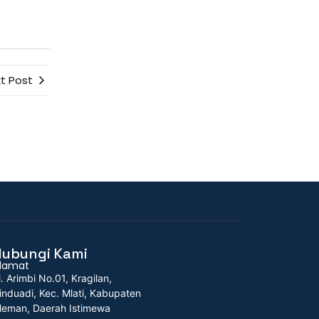
t Post
Hubungi Kami
lamat
l. Arimbi No.01, Kragilan,
induadi, Kec. Mlati, Kabupaten
leman, Daerah Istimewa