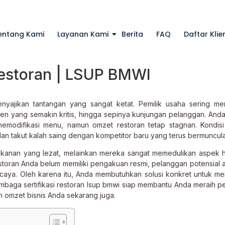
entang Kami
Layanan Kami
Berita
FAQ
Daftar Klie
Restoran | LSUP BMWI
nyajikan tantangan yang sangat ketat. Pemilik usaha sering m
men yang semakin kritis, hingga sepinya kunjungan pelanggan. And
modifikasi menu, namun omzet restoran tetap stagnan. Kondisi 
an takut kalah saing dengan kompetitor baru yang terus bermuncul
akanan yang lezat, melainkan mereka sangat memedulikan aspek hi
restoran Anda belum memiliki pengakuan resmi, pelanggan potensial 
percaya. Oleh karena itu, Anda membutuhkan solusi konkret untuk 
mbaga sertifikasi restoran lsup bmwi siap membantu Anda meraih 
n omzet bisnis Anda sekarang juga.