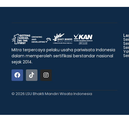
La
Ser
Ser
Ser
Mitra terpercaya pelaku usaha pariwisata Indonesia
Ya
Ser
dalam memperoleh sertifikasi berstandar nasional
sejak 2014.
© 2026 LSU Bhakti Mandiri Wisata Indonesia