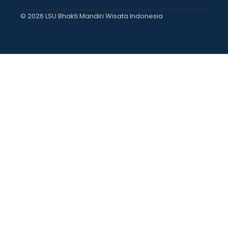
© 2026 LSU Bhakti Mandiri Wisata Indonesia