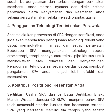
sudah berpengalaman dan terlatih dengan baik akan
membantu Anda merasa nyaman dan rileks selama
perawatan. Serta kenyamanan dan keamanan Anda
selama perawatan akan selalu menjadi prioritas utama.
4. Penggunaan Teknologi Terkini dalam Perawatan
Saat melakukan perawatan di SPA dengan sertifikasi, Anda
juga akan menemukan penggunaan teknologi terkini yang
dapat meningkatkan manfaat dari setiap perawatan.
Beberapa SPA menggunakan teknologi seperti
aromaterapi, terapi cahaya atau teknik pijat khusus untuk
meningkatkan efek relaksasi dan penyembuhan.
Penggunaan teknologi ini secara cerdas dapat membuat
pengalaman SPA anda menjadi lebih efektif dan
memuaskan.
5. Kontribusi Positif bagi Kesehatan Anda
Sertifikasi Usaha SPA dari Lembaga Sertifikasi Bhakti
Mandiri Wisata Indonesia (LS BMWI) menjamin bahwa SPA
telah memenuhi standar kualitas dan keamanan tertentu.
SPA yang berlisensi memiliki tim terapis yang terlatih