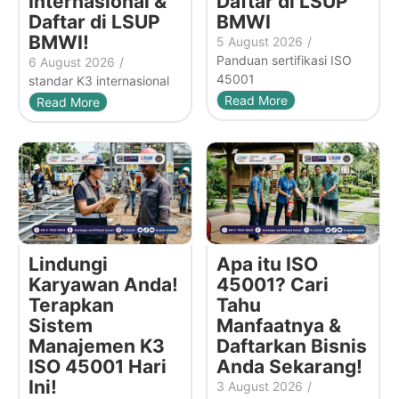
Internasional &
Daftar di LSUP
Daftar di LSUP
BMWI
BMWI!
5 August 2026
/
Panduan sertifikasi ISO
6 August 2026
/
45001
standar K3 internasional
Read More
Read More
Lindungi
Apa itu ISO
Karyawan Anda!
45001? Cari
Terapkan
Tahu
Sistem
Manfaatnya &
Manajemen K3
Daftarkan Bisnis
ISO 45001 Hari
Anda Sekarang!
Ini!
3 August 2026
/