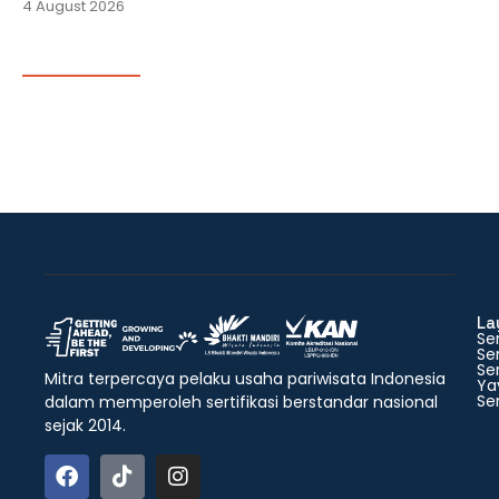
4 August 2026
La
Ser
Ser
Ser
Mitra terpercaya pelaku usaha pariwisata Indonesia
Ya
Ser
dalam memperoleh sertifikasi berstandar nasional
sejak 2014.