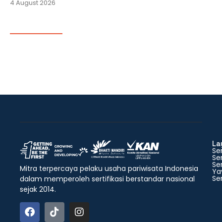
4 August 2026
La
Ser
Ser
Ser
Mitra terpercaya pelaku usaha pariwisata Indonesia
Ya
Ser
dalam memperoleh sertifikasi berstandar nasional
sejak 2014.