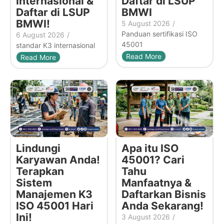
Internasional &
Daftar di LSUP
Daftar di LSUP
BMWI
BMWI!
5 August 2026
/
Panduan sertifikasi ISO
6 August 2026
/
45001
standar K3 internasional
Read More
Read More
Lindungi
Apa itu ISO
Karyawan Anda!
45001? Cari
Terapkan
Tahu
Sistem
Manfaatnya &
Manajemen K3
Daftarkan Bisnis
ISO 45001 Hari
Anda Sekarang!
Ini!
3 August 2026
/