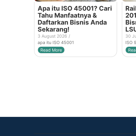
Apa itu ISO 45001? Cari
Rai
Tahu Manfaatnya &
201
Daftarkan Bisnis Anda
Bis
Sekarang!
LS
3 August 2026
/
30 J
apa itu ISO 45001
ISO 
Read More
Rea