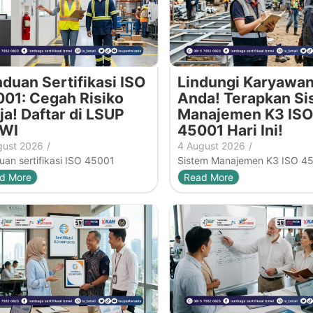
duan Sertifikasi ISO
Lindungi Karyawa
01: Cegah Risiko
Anda! Terapkan Si
ja! Daftar di LSUP
Manajemen K3 ISO
WI
45001 Hari Ini!
gust 2026
/
4 August 2026
/
an sertifikasi ISO 45001
Sistem Manajemen K3 ISO 4
d More
Read More