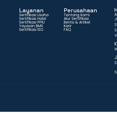
Layanan
Perusahaan
A
Sertifikasi Usaha
Tentang Kami
Sertifikasi Halal
Alur Sertifikasi
J
Sertifikasi PPIU
Berita & Artikel
S
Yayasan BMS
Karir
Sertifikasi ISO
FAQ
S
Y
K
W
J
S
S