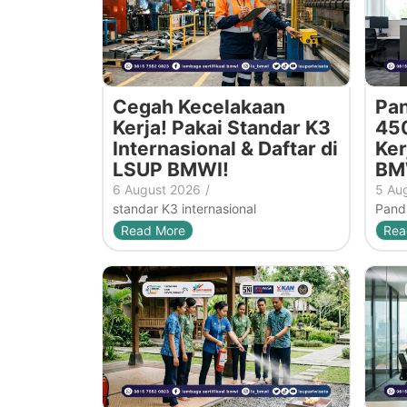
Cegah Kecelakaan
Pan
Kerja! Pakai Standar K3
450
Internasional & Daftar di
Ker
LSUP BMWI!
BM
6 August 2026
/
5 Au
standar K3 internasional
Pandu
Read More
Rea