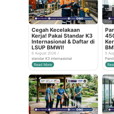
Cegah Kecelakaan
Pan
Kerja! Pakai Standar K3
450
Internasional & Daftar di
Ker
LSUP BMWI!
BM
6 August 2026
/
5 Au
standar K3 internasional
Pandu
Read More
Rea