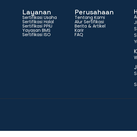
Layanan
Perusahaan
A
Sertifikasi Usaha
Tentang Kami
Sertifikasi Halal
Alur Sertifikasi
J
Sertifikasi PPIU
Berita & Artikel
S
Yayasan BMS
Karir
Sertifikasi ISO
FAQ
S
Y
K
W
J
S
S