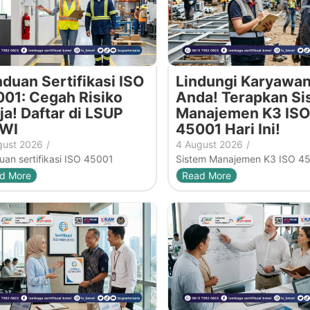
duan Sertifikasi ISO
Lindungi Karyawa
01: Cegah Risiko
Anda! Terapkan Si
ja! Daftar di LSUP
Manajemen K3 ISO
WI
45001 Hari Ini!
gust 2026
/
4 August 2026
/
an sertifikasi ISO 45001
Sistem Manajemen K3 ISO 4
d More
Read More