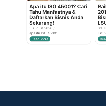
Apa itu ISO 45001? Cari
Rai
Tahu Manfaatnya &
201
Daftarkan Bisnis Anda
Bis
Sekarang!
LS
3 August 2026
/
30 J
apa itu ISO 45001
ISO 
Read More
Rea