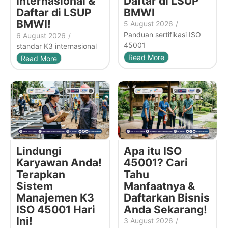
Internasional &
Daftar di LSUP
Daftar di LSUP
BMWI
BMWI!
5 August 2026
/
Panduan sertifikasi ISO
6 August 2026
/
45001
standar K3 internasional
Read More
Read More
Lindungi
Apa itu ISO
Karyawan Anda!
45001? Cari
Terapkan
Tahu
Sistem
Manfaatnya &
Manajemen K3
Daftarkan Bisnis
ISO 45001 Hari
Anda Sekarang!
Ini!
3 August 2026
/