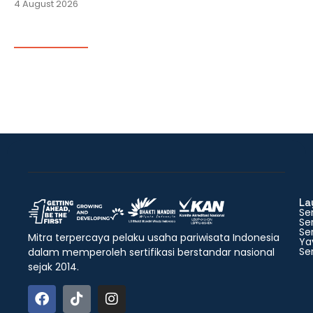
4 August 2026
La
Ser
Ser
Ser
Mitra terpercaya pelaku usaha pariwisata Indonesia
Ya
Ser
dalam memperoleh sertifikasi berstandar nasional
sejak 2014.