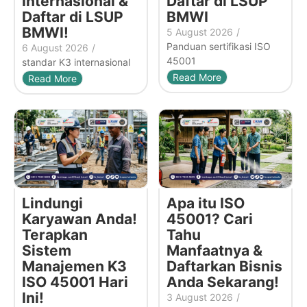
Internasional &
Daftar di LSUP
Daftar di LSUP
BMWI
BMWI!
5 August 2026
/
Panduan sertifikasi ISO
6 August 2026
/
45001
standar K3 internasional
Read More
Read More
Lindungi
Apa itu ISO
Karyawan Anda!
45001? Cari
Terapkan
Tahu
Sistem
Manfaatnya &
Manajemen K3
Daftarkan Bisnis
ISO 45001 Hari
Anda Sekarang!
Ini!
3 August 2026
/