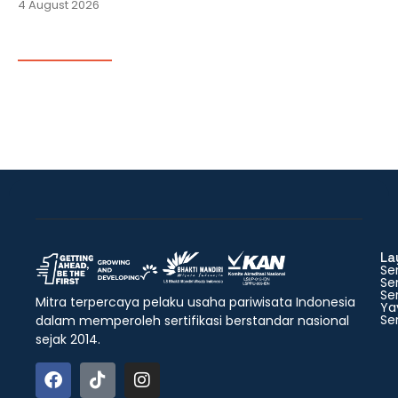
4 August 2026
La
Ser
Ser
Ser
Mitra terpercaya pelaku usaha pariwisata Indonesia
Ya
Ser
dalam memperoleh sertifikasi berstandar nasional
sejak 2014.