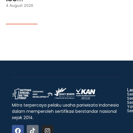
4 August 2026
La
Ser
Ser
Ser
Mitra terpercaya pelaku usaha pariwisata Indonesia
Ya
Ser
dalam memperoleh sertifikasi berstandar nasional
sejak 2014.