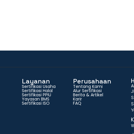
Layanan
Perusahaan
A
Sertifikasi Usaha
Tentang Kami
Sertifikasi Halal
Alur Sertifikasi
J
Sertifikasi PPIU
Berita & Artikel
S
Yayasan BMS
Karir
Sertifikasi ISO
FAQ
S
Y
K
W