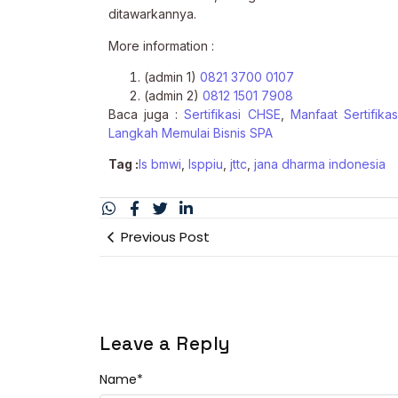
ditawarkannya.
More information :
(admin 1)
0821 3700 0107
(admin 2)
0812 1501 7908
Baca juga :
Sertifikasi CHSE
,
Manfaat Sertifika
Langkah Memulai Bisnis SPA
Tag :
ls bmwi
,
lsppiu
,
jttc
,
jana dharma indonesia
Previous Post
Leave a Reply
Name
*