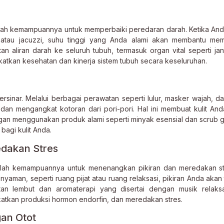
dalah kemampuannya untuk memperbaiki peredaran darah. Ketika An
 atau jacuzzi, suhu tinggi yang Anda alami akan membantu me
an aliran darah ke seluruh tubuh, termasuk organ vital seperti ja
atkan kesehatan dan kinerja sistem tubuh secara keseluruhan.
sinar. Melalui berbagai perawatan seperti lulur, masker wajah, dan
dan mengangkat kotoran dari pori-pori. Hal ini membuat kulit An
engan menggunakan produk alami seperti minyak esensial dan scrub g
bagi kulit Anda.
edakan Stres
adalah kemampuannya untuk menenangkan pikiran dan meredakan st
aman, seperti ruang pijat atau ruang relaksasi, pikiran Anda akan
jatan lembut dan aromaterapi yang disertai dengan musik relaks
tkan produksi hormon endorfin, dan meredakan stres.
an Otot