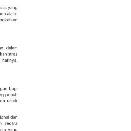
usus yang
da alami.
ingkatkan
an dalam
kan stres
 harinya,
ngan bagi
ang penuh
da untuk
ional dan
n secara
iasa yang