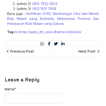
(admin 2)
0815 7552 0823
(admin 3)
0812 1501 7908
Baca juga :
Sertifikasi CHSE
,
M
embangun Citra dan Merek
Klub Malam yang Berbeda
,
M
ekanisme Promosi dan
Pemasaran Klub Malam yang Sukses
Tag :
ls bmwi
,
lsppiu
,
jttc
,
jana dharma indonesia
Previous Post
Next Post
Leave a Reply
Name
*