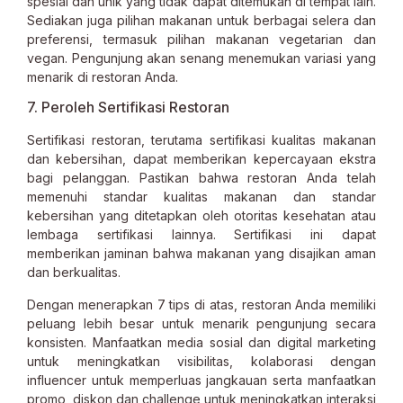
spesial dan unik yang tidak dapat ditemukan di tempat lain.
Sediakan juga pilihan makanan untuk berbagai selera dan
preferensi, termasuk pilihan makanan vegetarian dan
vegan. Pengunjung akan senang menemukan variasi yang
menarik di restoran Anda.
7. Peroleh Sertifikasi Restoran
Sertifikasi restoran, terutama sertifikasi kualitas makanan
dan kebersihan, dapat memberikan kepercayaan ekstra
bagi pelanggan. Pastikan bahwa restoran Anda telah
memenuhi standar kualitas makanan dan standar
kebersihan yang ditetapkan oleh otoritas kesehatan atau
lembaga sertifikasi lainnya. Sertifikasi ini dapat
memberikan jaminan bahwa makanan yang disajikan aman
dan berkualitas.
Dengan menerapkan 7 tips di atas, restoran Anda memiliki
peluang lebih besar untuk menarik pengunjung secara
konsisten. Manfaatkan media sosial dan digital marketing
untuk meningkatkan visibilitas, kolaborasi dengan
influencer untuk memperluas jangkauan serta manfaatkan
promo, diskon dan challenge untuk meningkatkan interaksi