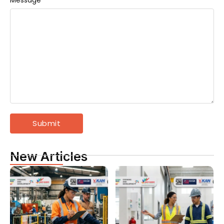
New Articles