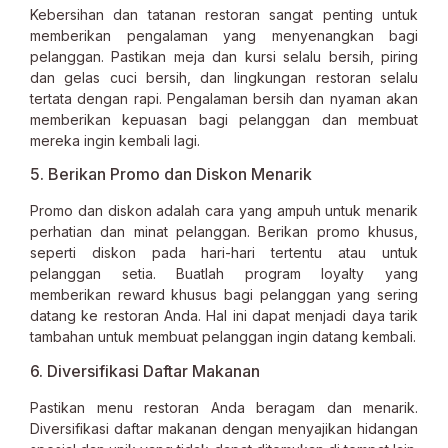
Kebersihan dan tatanan restoran sangat penting untuk
memberikan pengalaman yang menyenangkan bagi
pelanggan. Pastikan meja dan kursi selalu bersih, piring
dan gelas cuci bersih, dan lingkungan restoran selalu
tertata dengan rapi. Pengalaman bersih dan nyaman akan
memberikan kepuasan bagi pelanggan dan membuat
mereka ingin kembali lagi.
5. Berikan Promo dan Diskon Menarik
Promo dan diskon adalah cara yang ampuh untuk menarik
perhatian dan minat pelanggan. Berikan promo khusus,
seperti diskon pada hari-hari tertentu atau untuk
pelanggan setia. Buatlah program loyalty yang
memberikan reward khusus bagi pelanggan yang sering
datang ke restoran Anda. Hal ini dapat menjadi daya tarik
tambahan untuk membuat pelanggan ingin datang kembali.
6. Diversifikasi Daftar Makanan
Pastikan menu restoran Anda beragam dan menarik.
Diversifikasi daftar makanan dengan menyajikan hidangan