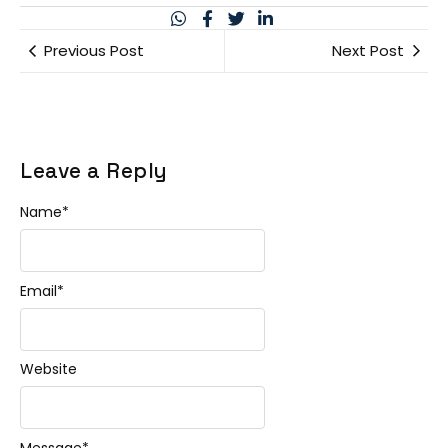
Previous Post
Next Post
Leave a Reply
Name
*
Email
*
Website
Message
*