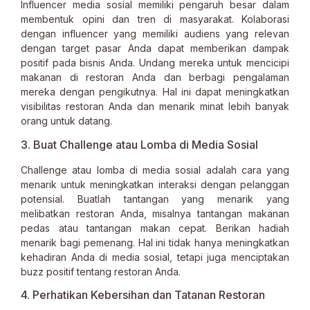
Influencer media sosial memiliki pengaruh besar dalam
membentuk opini dan tren di masyarakat. Kolaborasi
dengan influencer yang memiliki audiens yang relevan
dengan target pasar Anda dapat memberikan dampak
positif pada bisnis Anda. Undang mereka untuk mencicipi
makanan di restoran Anda dan berbagi pengalaman
mereka dengan pengikutnya. Hal ini dapat meningkatkan
visibilitas restoran Anda dan menarik minat lebih banyak
orang untuk datang.
3. Buat Challenge atau Lomba di Media Sosial
Challenge atau lomba di media sosial adalah cara yang
menarik untuk meningkatkan interaksi dengan pelanggan
potensial. Buatlah tantangan yang menarik yang
melibatkan restoran Anda, misalnya tantangan makanan
pedas atau tantangan makan cepat. Berikan hadiah
menarik bagi pemenang. Hal ini tidak hanya meningkatkan
kehadiran Anda di media sosial, tetapi juga menciptakan
buzz positif tentang restoran Anda.
4. Perhatikan Kebersihan dan Tatanan Restoran