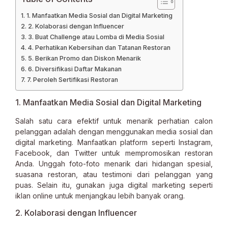
1. Manfaatkan Media Sosial dan Digital Marketing
2. Kolaborasi dengan Influencer
3. Buat Challenge atau Lomba di Media Sosial
4. Perhatikan Kebersihan dan Tatanan Restoran
5. Berikan Promo dan Diskon Menarik
6. Diversifikasi Daftar Makanan
7. Peroleh Sertifikasi Restoran
1. Manfaatkan Media Sosial dan Digital Marketing
Salah satu cara efektif untuk menarik perhatian calon
pelanggan adalah dengan menggunakan media sosial dan
digital marketing. Manfaatkan platform seperti Instagram,
Facebook, dan Twitter untuk mempromosikan restoran
Anda. Unggah foto-foto menarik dari hidangan spesial,
suasana restoran, atau testimoni dari pelanggan yang
puas. Selain itu, gunakan juga digital marketing seperti
iklan online untuk menjangkau lebih banyak orang.
2. Kolaborasi dengan Influencer